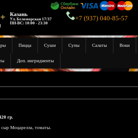
Казань
+7 (937) 040-85-57
Ул. Беломорская 17/37
ПН-ВС:
10:00 - 23:30
оры
Пицца
Суши
Супы
Салаты
Воки
ты
Доп. ингридиенты
420 гр.
, сыр Моцарелла, томаты.