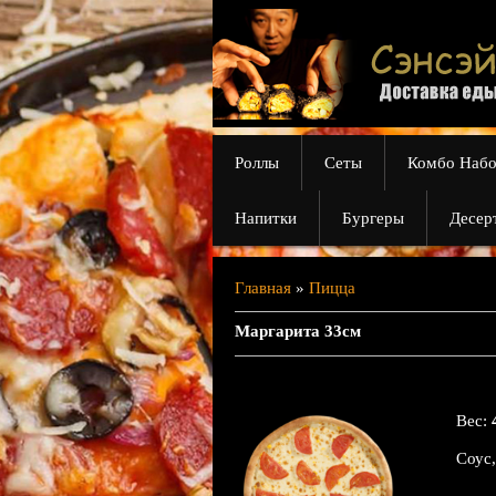
Роллы
Сеты
Комбо Наб
Напитки
Бургеры
Десер
Главная
»
Пицца
Маргарита 33см
Вес
:
Соус