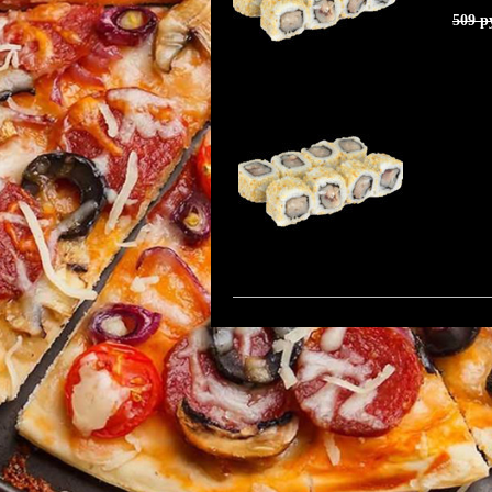
509 р