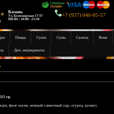
Казань
+7 (937) 040-85-57
Ул. Беломорская 17/37
ПН-ВС:
10:00 - 23:30
оры
Пицца
Суши
Супы
Салаты
Воки
ты
Доп. ингридиенты
ы
225 гр.
нори, филе окуня, нежный сливочный сыр, огурец, кунжут.