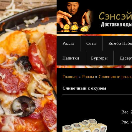
Роллы
Сеты
Комбо Наб
Напитки
Бургеры
Десер
Главная
»
Роллы
»
Сливочные ролл
Сливочный с окунем
Вес
:
Рис, 