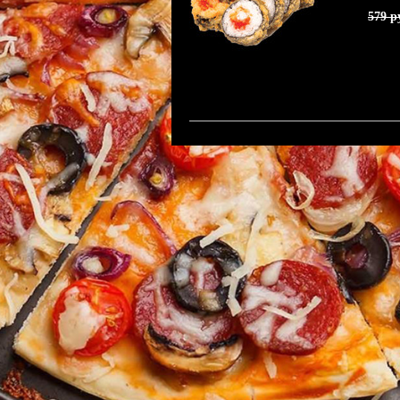
579 р