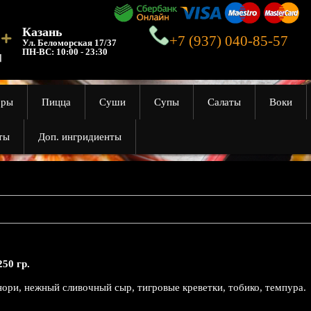
Казань
+7 (937) 040-85-57
Ул. Беломорская 17/37
ПН-ВС:
10:00 - 23:30
оры
Пицца
Суши
Супы
Салаты
Воки
ты
Доп. ингридиенты
250 гр.
нори, нежный сливочный сыр, тигровые креветки, тобико, темпура.