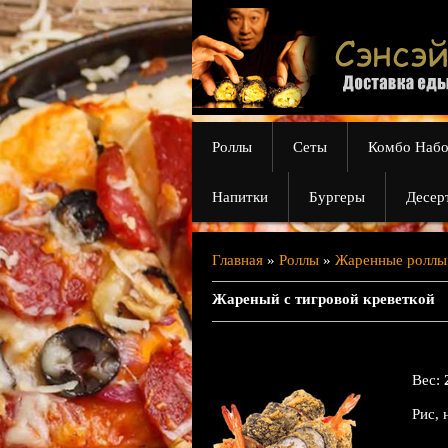
Роллы
Сеты
Комбо Наб
Напитки
Бургеры
Десер
Главная
»
Роллы
»
Жаренные роллы
Жареный с тигровой креветкой
Вес
:
Рис, 