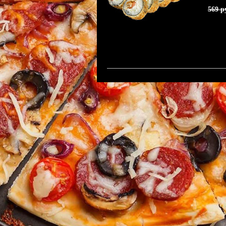
569 р