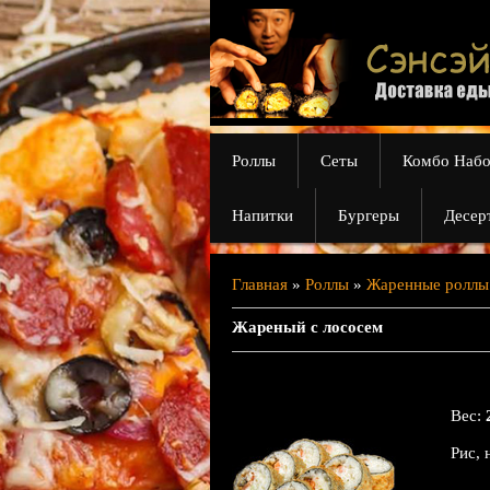
Роллы
Сеты
Комбо Наб
Напитки
Бургеры
Десер
Главная
»
Роллы
»
Жаренные роллы
Жареный с лососем
Вес
:
Рис, 