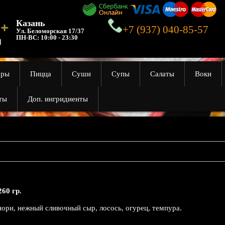
Казань
+7 (937) 040-85-57
Ул. Беломорская 17/37
ПН-ВС:
10:00 - 23:30
оры
Пицца
Суши
Супы
Салаты
Воки
ты
Доп. ингридиенты
260 гр.
нори, нежный сливочный сыр, лосось, огурец, темпура.